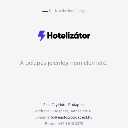
back to the homepage
A belépés jelenleg nem elérhető.
East City Hotel Budapest
Address:
Budapest, Baross tér 10.
E-mail:
info@eastcitybudapest.hu
Phone:
+36 1 618 0078