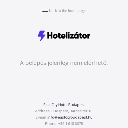
back to the homepage
A belépés jelenleg nem elérhető.
East City Hotel Budapest
Address:
Budapest, Baross tér 10.
E-mail:
info@eastcitybudapest.hu
Phone:
+36 1 618 0078