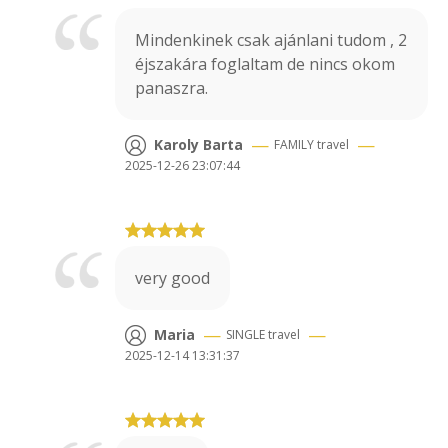
Mindenkinek csak ajánlani tudom , 2
éjszakára foglaltam de nincs okom
panaszra.
—
—
Karoly Barta
FAMILY
travel
2025-12-26 23:07:44
very good
—
—
Maria
SINGLE
travel
2025-12-14 13:31:37