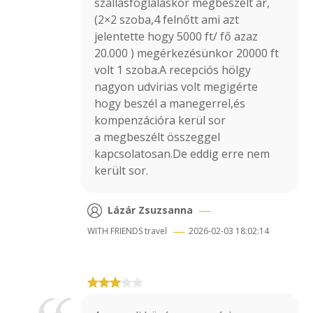
szállásfoglaláskor megbeszélt ár,
(2×2 szoba,4 felnőtt ami azt
jelentette hogy 5000 ft/ fő azaz
20.000 ) megérkezésünkor 20000 ft
volt 1 szoba.A recepciós hölgy
nagyon udvirias volt megigérte
hogy beszél a manegerrel,és
kompenzációra kerül sor
a megbeszélt összeggel
kapcsolatosan.De eddig erre nem
került sor.
—
Lázár Zsuzsanna
—
WITH FRIENDS
travel
2026-02-03 18:02:14