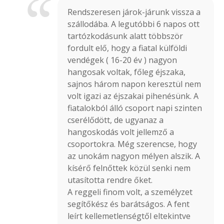
Rendszeresen járok-járunk vissza a
szállodába. A legutóbbi 6 napos ott
tartózkodásunk alatt többször
fordult elő, hogy a fiatal külföldi
vendégek ( 16-20 év ) nagyon
hangosak voltak, főleg éjszaka,
sajnos három napon keresztül nem
volt igazi az éjszakai pihenésünk. A
fiatalokból álló csoport napi szinten
cserélődött, de ugyanaz a
hangoskodás volt jellemző a
csoportokra. Még szerencse, hogy
az unokám nagyon mélyen alszik. A
kísérő felnőttek közül senki nem
utasította rendre őket.
A reggeli finom volt, a személyzet
segítőkész és barátságos. A fent
leírt kellemetlenségtől eltekintve