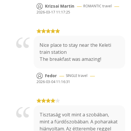
—
—
Krizsai Martin
ROMANTIC
travel
2026-03-17 11:17:25
Nice place to stay near the Keleti
train station
The breakfast was amazing!
—
—
Fedor
SINGLE
travel
2026-03-04 11:16:31
Tisztaság volt mint a szobában,
mint a fürdőszobában. A poharakat
hiányoltam. Az étterembe reggel