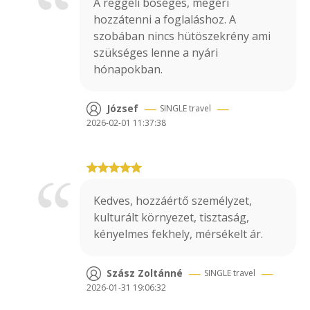
A reggeli böséges, megéri
hozzátenni a foglaláshoz. A
szobában nincs hütöszekrény ami
szükséges lenne a nyári
hónapokban.
—
—
József
SINGLE
travel
2026-02-01 11:37:38
Kedves, hozzáértő személyzet,
kulturált környezet, tisztaság,
kényelmes fekhely, mérsékelt ár.
—
—
Szász Zoltánné
SINGLE
travel
2026-01-31 19:06:32