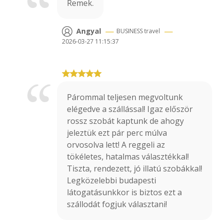
Remek.
—
—
Angyal
BUSINESS
travel
2026-03-27 11:15:37
Párommal teljesen megvoltunk
elégedve a szállással! Igaz először
rossz szobát kaptunk de ahogy
jeleztük ezt pár perc múlva
orvosolva lett! A reggeli az
tökéletes, hatalmas választékkal!
Tiszta, rendezett, jó illatú szobákkal!
Legközelebbi budapesti
látogatásunkkor is biztos ezt a
szállodát fogjuk választani!