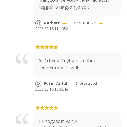
hiányzott ,de volt villany radiátor,
reggeli is nagyon jo volt
—
—
Norbert
ROMANTIC
travel
2026-02-16 11:10:52
Ar érték arányban rendben,
reggelei kiváló volt
—
—
Péter Antal
SINGLE
travel
2026-02-16 10:35:46
1 kifogásom van.A